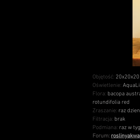
Objętość:
20x20x20 
Oświetlenie:
AquaLig
Flora:
bacopa austra
rotundifolia
red
Zraszanie:
raz dzien
Filtracja:
brak
Podmiana:
raz w ty
Forum:
roslinyakwa