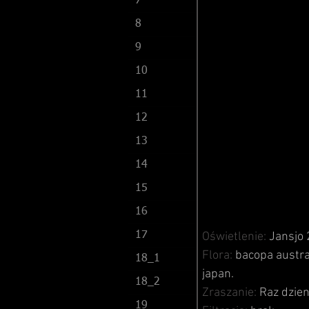
7
8
9
10
11
12
13
14
15
16
17
Oświetlenie:
Jansjo 
Flora:
bacopa austra
18_1
japan.
18_2
Zraszanie:
Raz dzien
19