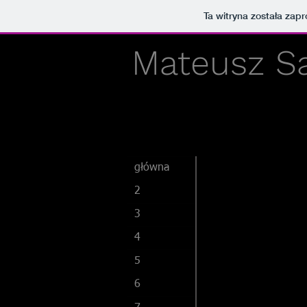
Ta witryna została za
Mateusz S
główna
2
3
4
5
6