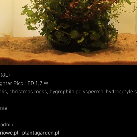
(8L)
hter Pico LED 1,7 W
lis
,
christmas moss
,
hygrophila polysperma
,
hydrocotyle
s
nie
godniu
riowe.pl,
plantagarden.pl