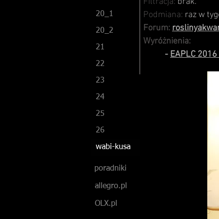
Filtracja:
brak.
Podmiana:
raz w tyg
20_1
Forum:
roslinyakwar
20_2
Wyróżnienia:
21
-
EAPLC 2016 (
22
23
24
25
26
wabi-kusa
poradniki
allegro.pl
OLX.pl