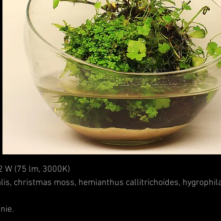
2 W (75 lm, 3000K)
lis
,
christmas moss
,
hemianthus callitrichoides
,
hygrophil
nie.