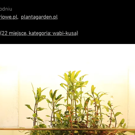
odniu
iowe.pl,
plantagarden.pl
22 miejsce, kategoria: wabi-kusa)