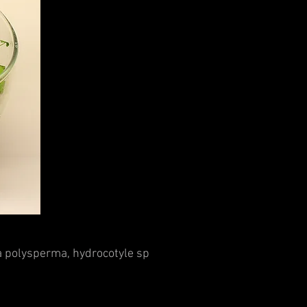
a polysperma
,
hydrocotyle
sp