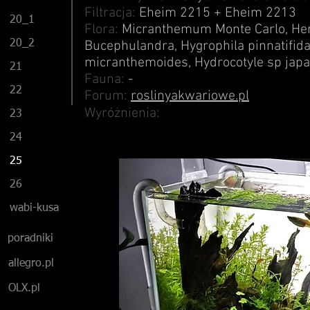
Filtracja:
Eheim
2215 +
Eheim
2213
20_1
Flora:
Micranthemum Monte Carlo
,
Hem
20_2
Bucephulandra,
Hygrophila pinnatifid
micranthemoides
,
Hydrocotyle
sp jap
21
Fauna:
-
22
Forum:
roslinyakwariowe.pl
Wyróżnienia:
23
24
25
26
wabi-kusa
poradniki
allegro.pl
OLX.pl