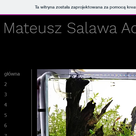
Ta witryna została zaprojektowana za pomocą kre
Mateusz Salawa A
główna
2
3
4
5
6