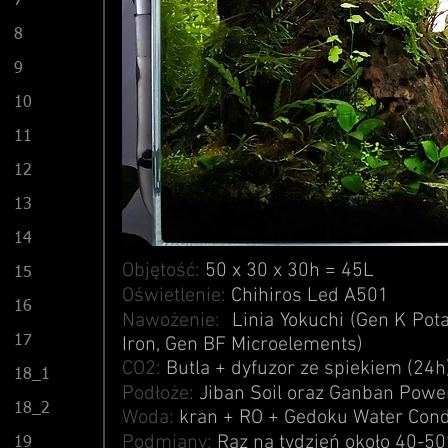
7
8
9
10
11
12
13
14
Objętość:
50 x 30 x 30h = 45L
15
Oświetlenie:
Chihiros
Led A501
16
Nawożenie:
Linia Yokuchi (Gen K Pot
17
Iron, Gen BF Microelements)
CO2
:
Butla + dyfuzor ze spiekiem (24h
18_1
Podłoże:
Jiban Soil oraz Ganban Powe
18_2
Woda:
kran + RO + Gedoku Water Cond
Podmiany:
Raz na tydzień około 40-5
19