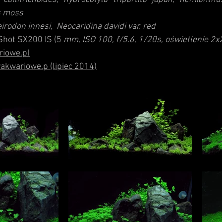
s moss
irodon innesi, Neocaridina davidi var. red
hot SX200 IS
(5
mm, ISO 100, f/5.6, 1/20s, oświetlenie 2
riowe.pl
yakwariowe.p (lipiec 2014)