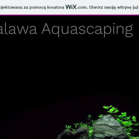
projektowana za pomocą kreatora
.com
. Stwórz swoją witrynę już
alawa Aquascaping