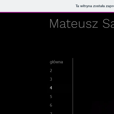
Ta witryna została za
Mateusz S
główna
2
3
4
5
6