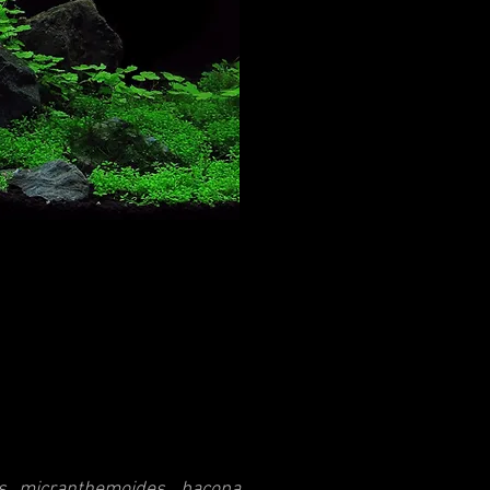
hus micranthemoides
,
bacopa