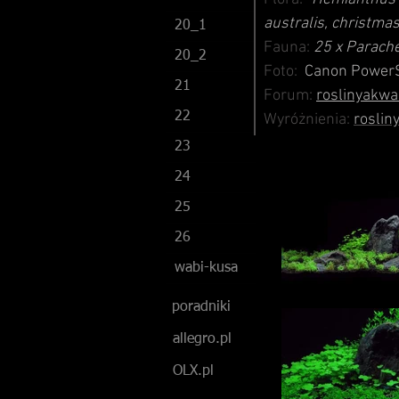
australis,
christma
20_1
Fauna:
25 x Parache
20_2
Foto:
Canon PowerS
21
Forum:
roslinyakwa
22
Wyróżnienia:
roslin
23
24
25
26
wabi-kusa
poradniki
allegro.pl
OLX.pl