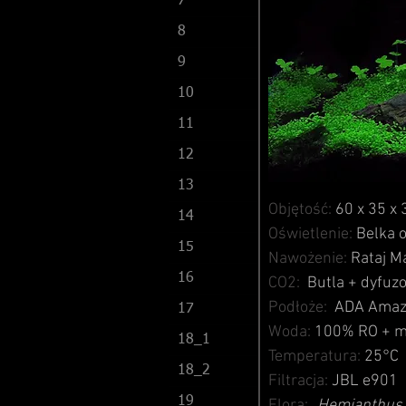
7
8
9
10
11
12
13
Objętość:
60 x 35 x
14
Oświetlenie:
Belka 
15
Nawożenie:
Rataj Ma
16
CO2:
Butla + dyfuz
Podłoże:
ADA Amaz
17
Woda:
100% RO + mi
18_1
Temperatura:
25°C
18_2
Filtracja:
JBL e901
19
Flora:
Hemianthus 