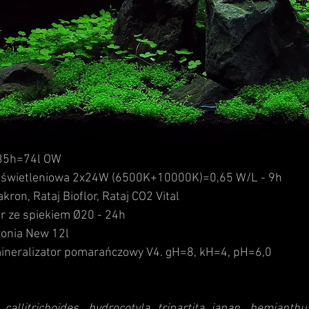
 35h=74l OW
oświetleniowa 2x24W (6500K+10000K)=0,65 W/L - 9h
kron, Rataj Bioflor, Rataj CO2 Vital
or ze spiekiem
Ø20
- 24h
onia New 12l
neralizator pomarańczowy V4. gH=8, kH=4, pH=6,0
callitrichoides, hydrocotyla tripartita japan, hemiant